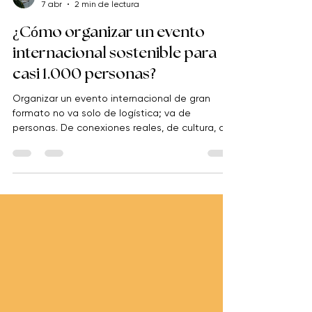
Abile Events
7 abr
2 min de lectura
¿Cómo organizar un evento
internacional sostenible para
casi 1.000 personas?
Organizar un evento internacional de gran
formato no va solo de logística; va de
personas. De conexiones reales, de cultura, de
hacer que alguien, durante unos días, vuelva a
sentirse parte de algo. Este proyecto empezó
así: 1 año de trabajo. 1 destino. Casi 1.000
personas. Y una idea clara desde el inicio: crear
una experiencia capaz de conectar equipos
globales, motivar y reforzar el orgullo de
pertenencia . Cuando el teletrabajo se
convierte en un reto y una oportunidad E