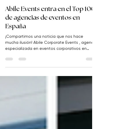
Abile Events
5 mar
2 min de lectura
Abile Events entra en el Top 100
de agencias de eventos en
España
¡Compartimos una noticia que nos hace
mucha ilusión! Abile Corporate Events , agencia
especializada en eventos corporativos en
Barcelona , ha sido incluida en el Top 100 de
agencias de eventos en España , el ranking
elaborado por El Publicista, una plataforma de
información para el mundo de la publicidad, el
marketing y la comunicación. Este
reconocimiento refuerza nuestra forma de
entender la industria de los eventos: con
creatividad, excelencia y un fuerte compromiso
con la