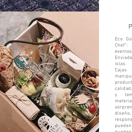
Eco Go
Chef":
eventos
Enviad
islas.
Caja
manipul
produ
calidad
y tem
materia
sorpre
diseñ
respons
pueden