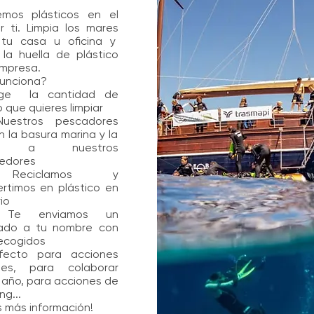
mos plásticos en el
 ti. Limpia los mares
tu casa u oficina y
la huella de plástico
empresa.
unciona?
ige la cantidad de
o que quieres limpiar
uestros pescadores
 la basura marina y la
an a nuestros
edores
Reciclamos y
rtimos en plástico en
io
Te enviamos un
icado a tu nombre con
recogidos
fecto para acciones
les, para colaborar
 año, para acciones de
ng...
 más información!