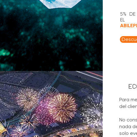
5% DE
EL
ABILEP
Descu
EC
Para me
del clie
No cons
nada de
solo ev