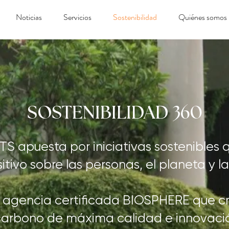
Noticias
Servicios
Sostenibilidad
Quiénes somos
SOSTENIBILIDAD 360
S apuesta por iniciativas sostenibles
tivo sobre las personas, el planeta y 
agencia certificada BIOSPHERE que c
carbono de máxima calidad e innovaci