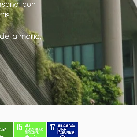
rsonal con
ras.
 de la mano,