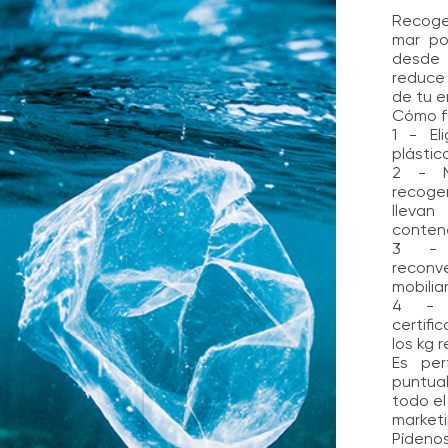
Recoge
mar por
desde 
reduce 
de tu 
Cómo f
1 - El
plástic
2 - N
recogen
llev
conten
3 - 
reconve
mobiliar
4 - 
certif
los kg 
Es per
puntua
todo el
marketi
Pídenos