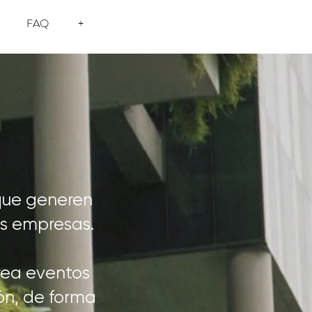
FAQ
+
 que generen
las empresas.
rea eventos
ón, de forma