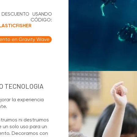
 DESCUENTO USANDO
 CÓDIGO:
LASTICFISHER
ento en Gravity Wave
O TECNOLOGIA
jorar la experiencia
nte.
truimos ni destruimos
 un solo uso para un
ento. Decoramos con