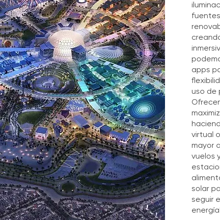
ilumina
fuentes
renova
creando
inmersi
podemos
apps pa
flexibil
uso de 
Ofrecem
maximiz
hacien
virtual
mayor a
vuelos 
estacio
aliment
solar p
seguir 
energía".