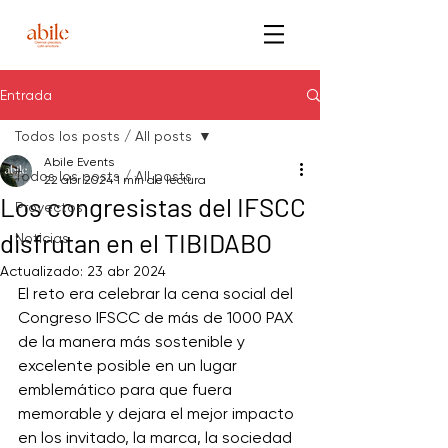
Entrada
Todos los posts / All posts
Abile Events
Todos los posts / All posts
22 abr 2024
1 min de lectura
Los congresistas del IFSCC
Proyectos
disfrutan en el TIBIDABO
Noticias
Actualizado:
23 abr 2024
El reto era celebrar la cena social del 
Congreso IFSCC de más de 1000 PAX 
de la manera más sostenible y 
excelente posible en un lugar 
emblemático para que fuera 
memorable y dejara el mejor impacto 
en los invitado, la marca, la sociedad 