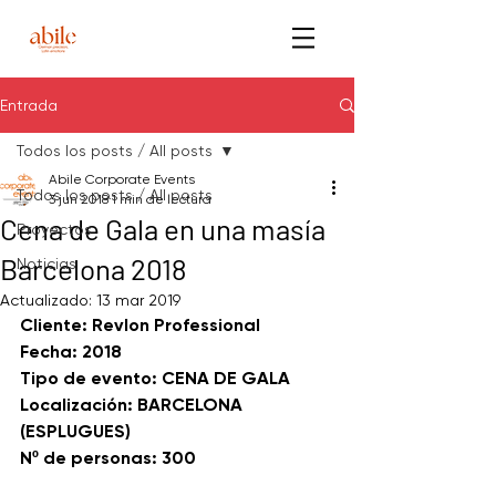
Entrada
Todos los posts / All posts
Abile Corporate Events
Todos los posts / All posts
3 jun 2018
1 min de lectura
Cena de Gala en una masía
Proyectos
Barcelona 2018
Noticias
Actualizado:
13 mar 2019
Cliente: Revlon Professional 
Fecha: 2018
Tipo de evento: CENA DE GALA
Localización: BARCELONA 
(ESPLUGUES)
Nº de personas: 300