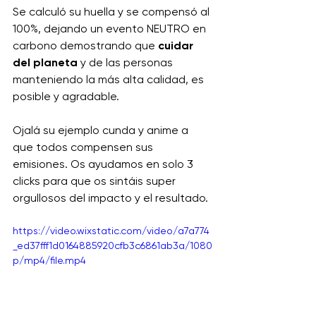
Se calculó su huella y se compensó al 
100%, dejando un evento NEUTRO en 
carbono demostrando que
 cuidar 
del planeta
 y de las personas 
manteniendo la más alta calidad, es 
posible y agradable. 
Ojalá su ejemplo cunda y anime a 
que todos compensen sus 
emisiones. Os ayudamos en solo 3 
clicks para que os sintáis super 
orgullosos del impacto y el resultado.
https://video.wixstatic.com/video/a7a774
_ed37fff1d0164885920cfb3c6861ab3a/1080
p/mp4/file.mp4