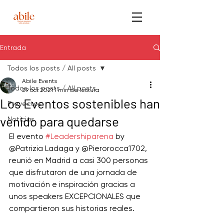
Entrada
Todos los posts / All posts
Abile Events
Todos los posts / All posts
29 oct 2021
1 min de lectura
Los Eventos sostenibles han
Proyectos
venido para quedarse
Noticias
El evento 
#Leadershiparena
 by 
@Patrizia Ladaga y @Pierorocca1702, 
reunió en Madrid a casi 300 personas 
que disfrutaron de una jornada de 
motivación e inspiración gracias a 
unos speakers EXCEPCIONALES que 
compartieron sus historias reales. 