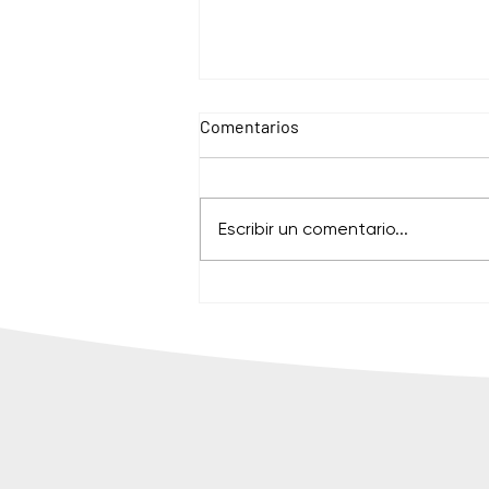
Comentarios
Escribir un comentario...
Abile Corporate Events |
Eventos corporativos
sostenibles con excelencia