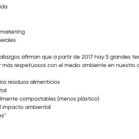
bida
e marketing
nerales
hallazgos afirman que a partir de 2017 hay 5 grandes t
er más respetuosos con el medio ambiente en nuestro
 los residuos alimenticios
ital
fácilmente compostables (menos plástico) 
el impacto ambiental 
es"