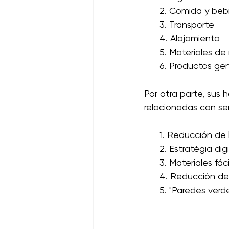
      2. Comida y be
      3. Transporte
      4. Alojamiento
      5. Materiales d
      6. Productos ge
Por otra parte, sus 
relacionadas con s
      1. Reducción de
      2. Estratégia dig
      3. Materiales 
      4. Reducción d
      5. "Paredes verd