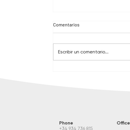
Comentarios
Escribir un comentario...
¿Cómo organizar un evento
internacional sostenible para
casi 1.000 personas?
Phone
Office
+34 934 736 815