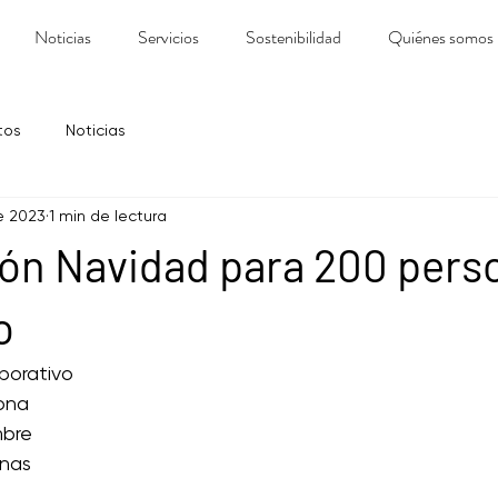
Noticias
Servicios
Sostenibilidad
Quiénes somos
tos
Noticias
e 2023
1 min de lectura
ón Navidad para 200 pers
o
porativo 
lona
bre 
onas