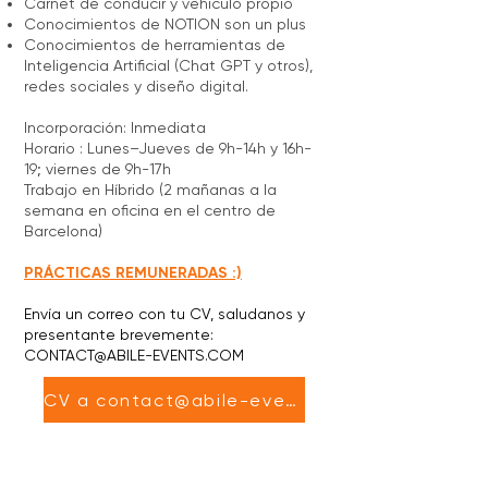
Carnet de conducir y vehículo propio
Conocimientos de NOTION son un plus
Conocimientos de herramientas de
Inteligencia Artificial (Chat GPT y otros),
redes sociales y diseño digital.
Incorporación: Inmediata
Horario : Lunes–Jueves de 9h-14h y 16h-
19; viernes de 9h-17h
Trabajo en Híbrido (2 mañanas a la
semana en oficina en el centro de
Barcelona)
PRÁCTICAS REMUNERADAS :)
Envía un correo con tu CV, saludanos y
presentante brevemente:
CONTACT@ABILE-EVENTS.COM
CV a contact@abile-events.com